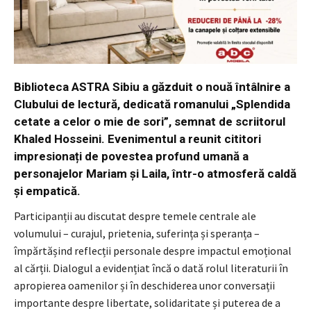
Biblioteca ASTRA Sibiu a găzduit o nouă întâlnire a
Clubului de lectură, dedicată romanului „Splendida
cetate a celor o mie de sori”, semnat de scriitorul
Khaled Hosseini. Evenimentul a reunit cititori
impresionați de povestea profund umană a
personajelor Mariam și Laila, într-o atmosferă caldă
și empatică.
Participanții au discutat despre temele centrale ale
volumului – curajul, prietenia, suferința și speranța –
împărtășind reflecții personale despre impactul emoțional
al cărții. Dialogul a evidențiat încă o dată rolul literaturii în
apropierea oamenilor și în deschiderea unor conversații
importante despre libertate, solidaritate și puterea de a