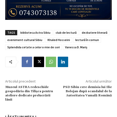
TAGS
biblioteca Astra Sibiu
club de lectură
dezbatere literară
eveniment cultural Sibiu
Khaled Hosseini
lectură în comun
Splendida cetate a celor o mie de sori
Vanessa D. Mariș
Articolul precedent
Articolul următor
Muzeul ASTRA redeschide
PSD Sibiu cere demisia lui Ilie
gospodăria din Tilișca pentru
Bolojan după scandalul de la
ateliere dedicate prelucrării
Autoritatea Vamală Română
lânii
LĂSAȚI UN MESAJ