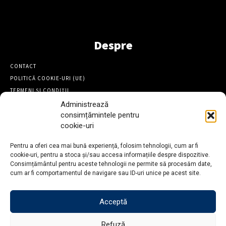
Despre
CONTACT
POLITICĂ COOKIE-URI (UE)
TERMENI ȘI CONDIȚII
Administrează
consimțămintele pentru
Ai o știre pentru noi?
cookie-uri
Trimite text, foto sau video pe WhatsApp la numărul 0743 173
Pentru a oferi cea mai bună experiență, folosim tehnologii, cum ar fi
428
cookie-uri, pentru a stoca și/sau accesa informațiile despre dispozitive.
Consimțământul pentru aceste tehnologii ne permite să procesăm date,
cum ar fi comportamentul de navigare sau ID-uri unice pe acest site.
Acceptă
Refuză