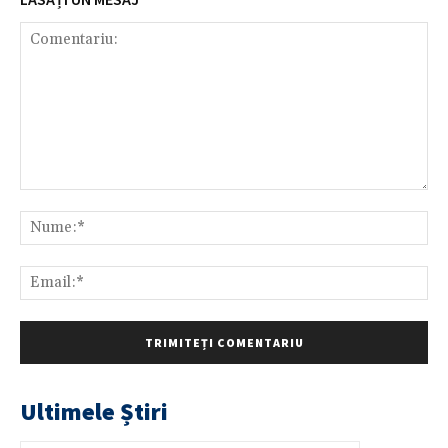
Comentariu:
Nu
Ema
Ultimele Știri