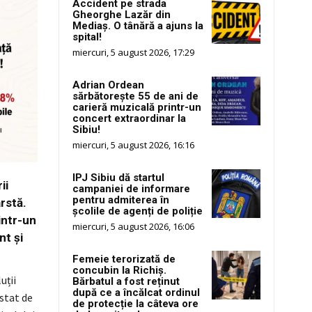
Accident pe strada
Gheorghe Lazăr din
Mediaș. O tânără a ajuns la
spital!
miercuri, 5 august 2026, 17:29
Adrian Ordean
sărbătorește 55 de ani de
carieră muzicală printr-un
concert extraordinar la
Sibiu!
miercuri, 5 august 2026, 16:16
IPJ Sibiu dă startul
ii
campaniei de informare
pentru admiterea în
rstă.
școlile de agenți de poliție
intr-un
miercuri, 5 august 2026, 16:06
nt și
Femeie terorizată de
concubin la Richiș.
uții
Bărbatul a fost reținut
după ce a încălcat ordinul
stat de
de protecție la câteva ore