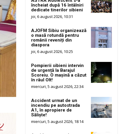
ASTRA Adolescent s-a
încheiat după 16 întâlniri
dedicate tinerilor sibieni
joi, 6 august 2026, 10:31
AJOFM Sibiu organizează
o masă rotundă pentru
românii reveniți din
diaspora
joi, 6 august 2026, 10:25
Pompierii sibieni intervin
de urgență la Barajul
Scoreiu. O mașină a căzut
în râul Olt!
miercuri, 5 august 2026, 22:34
Accident urmat de un
incendiu pe autostrada
A1, în apropiere de
Săliște!
miercuri, 5 august 2026, 18:14