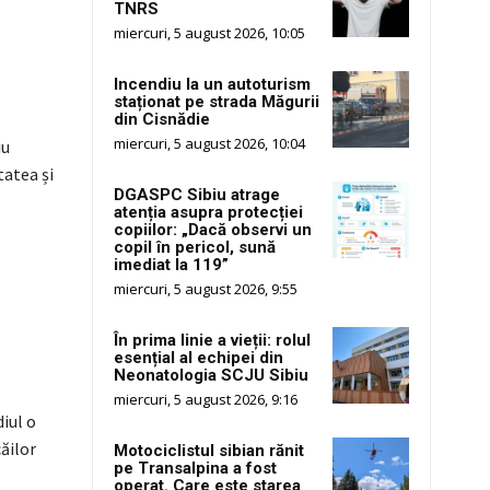
TNRS
miercuri, 5 august 2026, 10:05
Incendiu la un autoturism
staționat pe strada Măgurii
din Cisnădie
miercuri, 5 august 2026, 10:04
iu
tatea și
DGASPC Sibiu atrage
atenția asupra protecției
copiilor: „Dacă observi un
copil în pericol, sună
imediat la 119”
miercuri, 5 august 2026, 9:55
În prima linie a vieții: rolul
esențial al echipei din
Neonatologia SCJU Sibiu
miercuri, 5 august 2026, 9:16
iul o
ăilor
Motociclistul sibian rănit
pe Transalpina a fost
operat. Care este starea