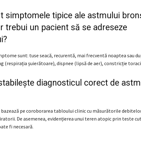
t simptomele tipice ale astmului bron
ar trebui un pacient să se adreseze
i?
mptome sunt: tuse seacă, recurentă, mai frecventă noaptea sau du
 (respirația șuierătoare), dispnee (lipsă de aer), constricție toraci
tabilește diagnosticul corect de astm
 bazează pe coroborarea tabloului clinic cu măsurătorile debitelor
ratorii. De asemenea, evidențierea unui teren atopic prin teste c
ate fi necesară.