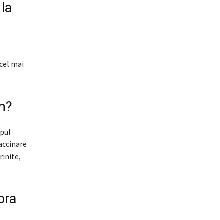
 la
cel mai
tm?
opul
vaccinare
rinite,
pra