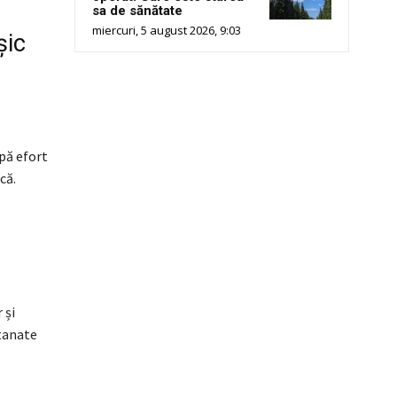
sa de sănătate
miercuri, 5 august 2026, 9:03
șic
pă efort
că.
 și
utanate