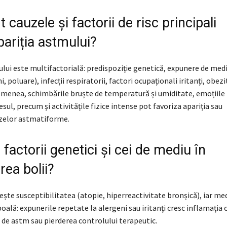
 cauzele și factorii de risc principali
pariția astmului?
lui este multifactorială: predispoziție genetică, expunere de med
i, poluare), infecții respiratorii, factori ocupaționali iritanți, obezi
emenea, schimbările bruște de temperatură și umiditate, emoțiile
esul, precum și activitățile fizice intense pot favoriza apariția sau
izelor astmatiforme.
 factorii genetici și cei de mediu în
rea bolii?
ește susceptibilitatea (atopie, hiperreactivitate bronșică), iar med
oală: expunerile repetate la alergeni sau iritanți cresc inflamația c
ul de astm sau pierderea controlului terapeutic.