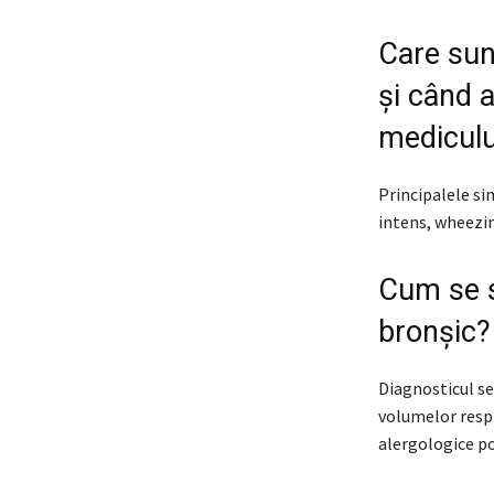
Care sun
și când 
mediculu
Principalele si
intens, wheezing
Cum se s
bronșic?
Diagnosticul se
volumelor respi
alergologice po