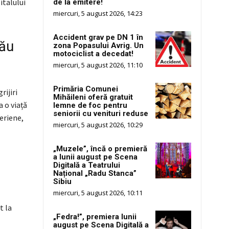
talului
de la emitere!
miercuri, 5 august 2026, 14:23
Accident grav pe DN 1 în
său
zona Popasului Avrig. Un
motociclist a decedat!
miercuri, 5 august 2026, 11:10
Primăria Comunei
rijiri
Mihăileni oferă gratuit
 o viață
lemne de foc pentru
seniorii cu venituri reduse
eriene,
miercuri, 5 august 2026, 10:29
„Muzele”, încă o premieră
a lunii august pe Scena
Digitală a Teatrului
Național „Radu Stanca”
Sibiu
miercuri, 5 august 2026, 10:11
t la
„Fedra!”, premiera lunii
august pe Scena Digitală a