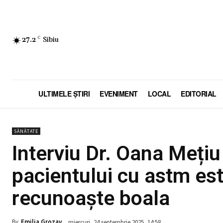
27.2
C
Sibiu
ULTIMELE ŞTIRI
EVENIMENT
LOCAL
EDITORIAL
SĂNĂTATE
Interviu Dr. Oana Mețiu
pacientului cu astm est
recunoaște boala
By
Emilia Grozav
miercuri, 24 septembrie 2025, 14:58