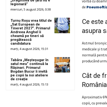
„Dragostea de țară nu e
vorbă cu doamn
legionară”
de
Pneumoftiz
miercuri, 5 august 2026, 0:38
Ce este 
Turnu Roșu vrea titlul de
„Sat European de
Tineret 2027”. Primarul
asupra s
Andreea Anghel îi
cheamă pe tineri să
pregătească
Astmul bronșic e
candidatura
medicale și tra
marți, 4 august 2026, 15:31
normală pentru 
Tabăra „Meșteșugar în
producând urmă
satul meu” continuă la
Rășinari. Primarul
Bogdan Bucur îi invită
Cât de fr
pe copii la noi ateliere
de creație
România
marți, 4 august 2026, 15:13
Aproximativ 6% 
copii, cu preval