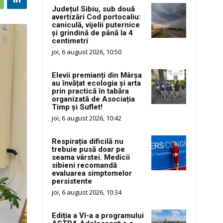
Județul Sibiu, sub două
avertizări Cod portocaliu:
caniculă, vijelii puternice
și grindină de până la 4
centimetri
joi, 6 august 2026, 10:50
Elevii premianți din Mârșa
au învățat ecologia și arta
prin practică în tabăra
organizată de Asociația
Timp și Suflet!
joi, 6 august 2026, 10:42
Respirația dificilă nu
trebuie pusă doar pe
seama vârstei. Medicii
sibieni recomandă
evaluarea simptomelor
persistente
joi, 6 august 2026, 10:34
Ediția a VI-a a programului