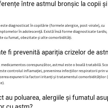
ferențe între astmul bronșic la copii și
este diagnosticat în copilărie (formele alergice, post-virale), cu
ptomelor în adolescență. Există însă forme diagnosticate tardiv, 
te cu fumat, obezitate și alte comorbidități.
e fi prevenită apariția crizelor de as
 medicamentos corespunzător, astmul este o boală tratabilă. Sc
ste controlul inflamației, prevenirea infecțiilor respiratorii prin 
erea expunerii la factori iritanți și tratamentul comorbidităților (
e).
t au poluarea, alergiile și fumatul asu
lor cu astm?