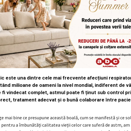
c este una dintre cele mai frecvente afecțiuni respirator
tând milioane de oameni la nivel mondial, indiferent de vâ
 fi vindecat complet, astmul poate fi ținut sub control pr
rect, tratament adecvat și o bună colaborare între pacie
ge mai bine ce presupune această boală, cum se manifestă și ce sol
pentru a îmbunătăți calitatea vieții celor care suferă de astm, am 