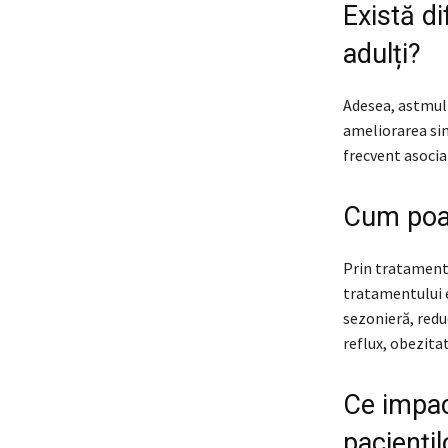
Există di
adulți?
Adesea, astmul 
ameliorarea sim
frecvent asocia
Cum poat
Prin tratament
tratamentului e
sezonieră, reduc
reflux, obezitat
Ce impac
pacienți