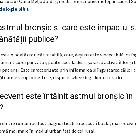
a doctor Oana Mețiu Joldeș, medic primar pneumolog în cadrul Spi
iologie Sibiu
.
astmul bronșic și care este impactul 
ănătății publice?
ste o boală cronică tratabilă, care, deși nu este vindecabilă, cu îng
tament corespunzător, poate duce la desfășurarea activităților și la
pacienți. Este caracterizată prin inflamarea și îngustarea căilor a
toarele simptome: tuse, dispnee, wheezing, dureri toracice.
ecvent este întâlnit astmul bronșic în
?
dintre români au fost diagnosticați cu această boală, mai frecven
ență mai mare în mediul urban față de cel rural.