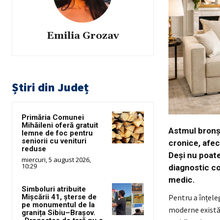
Emilia Grozav
Știri din Județ
Primăria Comunei
Mihăileni oferă gratuit
Astmul bronși
lemne de foc pentru
seniorii cu venituri
cronice, afec
reduse
Deși nu poate
miercuri, 5 august 2026,
10:29
diagnostic co
medic.
Simboluri atribuite
Pentru a înțele
Mișcării 41, șterse de
pe monumentul de la
moderne există 
granița Sibiu–Brașov.