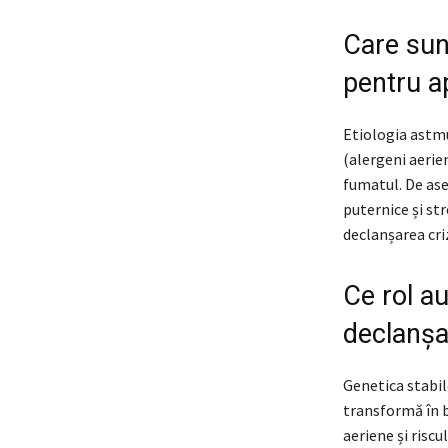
Care sunt
pentru a
Etiologia astmu
(alergeni aerien
fumatul. De as
puternice și str
declanșarea cr
Ce rol au
declanșa
Genetica stabil
transformă în b
aeriene și risc