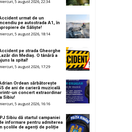
miercuri, 5 august 2026, 22:34
Accident urmat de un
incendiu pe autostrada A1, în
apropiere de Săliște!
miercuri, 5 august 2026, 18:14
Accident pe strada Gheorghe
Lazăr din Mediaș. O tânără a
ajuns la spital!
miercuri, 5 august 2026, 17:29
Adrian Ordean sărbătorește
55 de ani de carieră muzicală
printr-un concert extraordinar
la Sibiu!
miercuri, 5 august 2026, 16:16
IPJ Sibiu dă startul campaniei
de informare pentru admiterea
în școlile de agenți de poliție