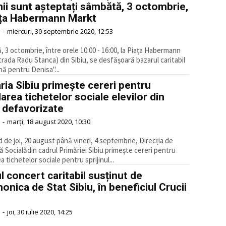
nii sunt așteptați sâmbătă, 3 octombrie,
ața Habermann Markt
-
miercuri, 30 septembrie 2020, 12:53
 3 octombrie, între orele 10:00 - 16:00, la Piața Habermann
trada Radu Stanca) din Sibiu, se desfășoară bazarul caritabil
ă pentru Denisa"...
ria Sibiu primește cereri pentru
area tichetelor sociale elevilor din
 defavorizate
-
marți, 18 august 2020, 10:30
 de joi, 20 august până vineri, 4 septembrie, Direcția de
ă Socialădin cadrul Primăriei Sibiu primește cereri pentru
 tichetelor sociale pentru sprijinul...
l concert caritabil susținut de
monica de Stat Sibiu, în beneficiul Crucii
-
joi, 30 iulie 2020, 14:25