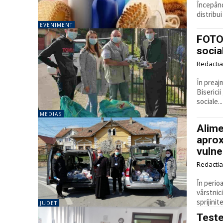
Începând 
distribu
EVENIMENT
FOTO:
socia
Redactia
În preajm
Bisericii
sociale...
MEDIAS
Alime
aprox
vulne
Redactia
În perio
vârstnici
sprijini
JUDET
Teste