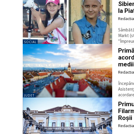
Sibie
la Pi
Redactia
Sâmbătă,
Markt (s
"Împreun
SOCIAL
Primă
acord
medii
Redactia
Începând
Asistenț
acordarea
JUDET
Primu
Filar
Roșii
Redactia