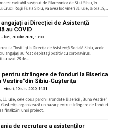
ncert caritabil susținut de Filarmonica de Stat Sibiu, în
 Crucii Roșii Filiala Sibiu, va avea loc vineri 31 iulie, la ora 19,...
 angajați ai Direcției de Asistență
lă au COVID
-
luni, 20 iulie 2020, 13:00
usul a "lovit" și la Direcția de Asistență Socială Sibiu, acolo
ru angajați au fost depistați pozitiv cu coronavirus.
i au avut 28 de...
 pentru strângere de fonduri la Biserica
 Vestire”din Sibiu-Gușterița
-
vineri, 10 iulie 2020, 14:31
 11 iulie, cele două parohii arondate Bisericii „Buna Vestire”
u-Gușterița organizează un bazar pentru strângere de fonduri
a finalizării unui proiect...
nia de recrutare a asistenților