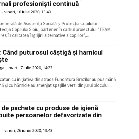
nali profesioniști continuă
-
vineri, 10 iulie 2020, 13:49
 Generală de Asistență Socială și Protecția Copilului
tecția Copilului Sibiu, partener în cadrul proiectului ”TEAM
es în calitatea îngrijirii alternative a copiilor”,...
: Când puturosul câştigă şi harnicul
şte
aga
-
marți, 7 iulie 2020, 14:23
ocatari cu iniţiativă din strada Fundătura Brazilor au pus mână
ă şi cu hărnicie au amenjat spaţiile verzi din jurul blocului....
 de pachete cu produse de igienă
ibuite persoanelor defavorizate din
-
vineri, 26 iunie 2020, 13:43