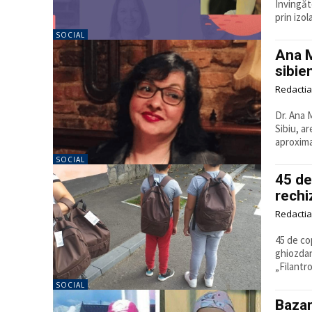
Învingăt
prin izol
SOCIAL
Ana M
sibien
Redactia
Dr. Ana 
Sibiu, are 
aproxima
SOCIAL
45 de
rechi
Redactia
45 de cop
ghiozdan
„Filantro
SOCIAL
Bazar