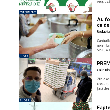
reușit să
EVENIMENT
Au fo
calde
Redactia
Carduril
noiembri
Sibiu, au
JUDET
PREMI
Calin Bl
Zilele a
creat spe
ţară dest
SLIDER
Fapte