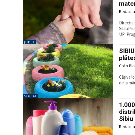
mater
Redactia
Direcția
SibiuPro
UP: Progr
JUDET
SIBIU
plăte
Calin Bl
Câţiva l
de la mân
SOCIAL
1.000
distr
Sibiu
Redactia