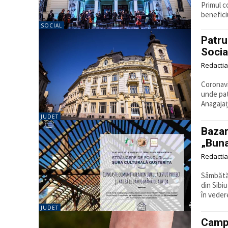
Primul co
beneficiul
SOCIAL
Patru
Socia
Redactia
Coronavir
unde pat
Anagajați
JUDET
Bazar
„Buna
Redactia
Sâmbătă,
din Sibi
în vedere
JUDET
Campa