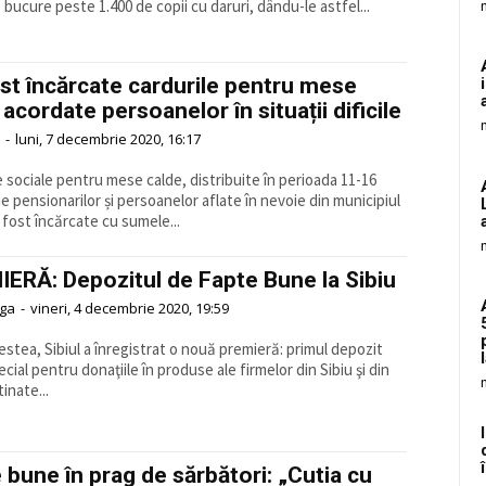
 bucure peste 1.400 de copii cu daruri, dându-le astfel...
st încărcate cardurile pentru mese
 acordate persoanelor în situații dificile
-
luni, 7 decembrie 2020, 16:17
e sociale pentru mese calde, distribuite în perioada 11-16
e pensionarilor și persoanelor aflate în nevoie din municipiul
 fost încărcate cu sumele...
ERĂ: Depozitul de Fapte Bune la Sibiu
aga
-
vineri, 4 decembrie 2020, 19:59
cestea, Sibiul a înregistrat o nouă premieră: primul depozit
cial pentru donaţiile în produse ale firmelor din Sibiu şi din
inate...
 bune în prag de sărbători: „Cutia cu