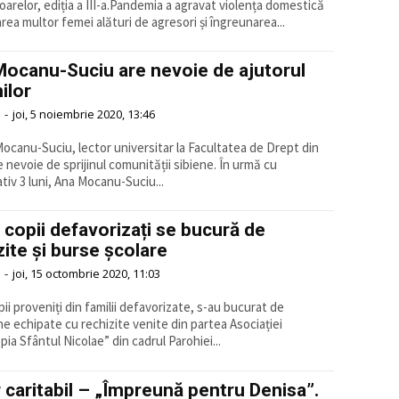
oarelor, ediția a III-a.Pandemia a agravat violența domestică
area multor femei alături de agresori și îngreunarea...
ocanu-Suciu are nevoie de ajutorul
ilor
-
joi, 5 noiembrie 2020, 13:46
Mocanu-Suciu, lector universitar la Facultatea de Drept din
nevoie de sprijinul comunității sibiene. În urmă cu
tiv 3 luni, Ana Mocanu-Suciu...
 copii defavorizați se bucură de
zite și burse școlare
-
joi, 15 octombrie 2020, 11:03
ii proveniți din familii defavorizate, s-au bucurat de
e echipate cu rechizite venite din partea Asociației
pia Sfântul Nicolae” din cadrul Parohiei...
 caritabil – „Împreună pentru Denisa”.