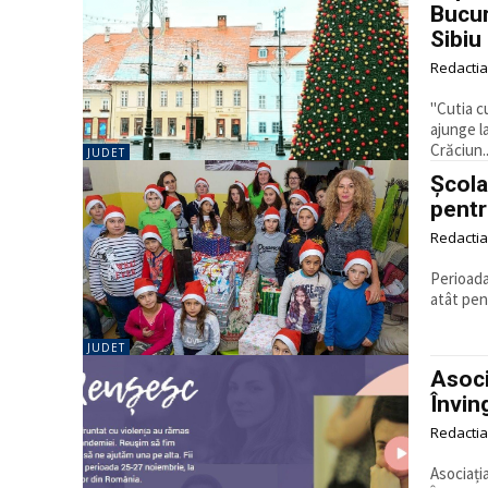
Bucur
Sibiu
Redactia
"Cutia c
ajunge la
Crăciun..
JUDET
Școla
pentr
Redactia
Perioada
JUDET
Asoci
Înving
Redactia
Asociați