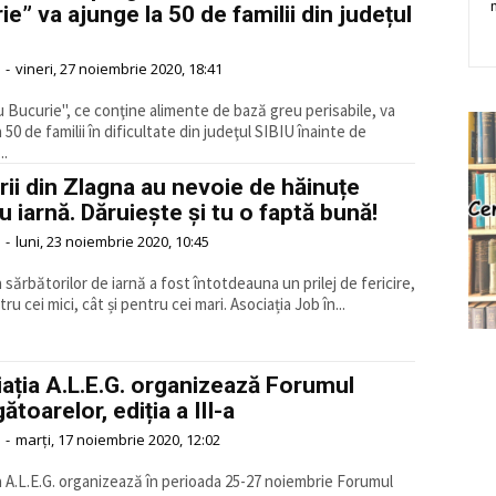
ie” va ajunge la 50 de familii din județul
-
vineri, 27 noiembrie 2020, 18:41
u Bucurie", ce conţine alimente de bază greu perisabile, va
 50 de familii în dificultate din judeţul SIBIU înainte de
..
rii din Zlagna au nevoie de hăinuțe
u iarnă. Dăruiește și tu o faptă bună!
-
luni, 23 noiembrie 2020, 10:45
 sărbătorilor de iarnă a fost întotdeauna un prilej de fericire,
atât pentru cei mici, cât și pentru cei mari. Asociația Job în...
ația A.L.E.G. organizează Forumul
ătoarelor, ediția a III-a
-
marți, 17 noiembrie 2020, 12:02
a A.L.E.G. organizează în perioada 25-27 noiembrie Forumul