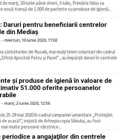
de marți, 30 iunie până vineri, 3 iulie, Primăria Sibiu va
i o nouă tranșă de 1.000 de pachete cu produse de igienă...
 Daruri pentru beneficiarii centrelor
le din Mediaș
-
miercuri, 10 iunie 2020, 17:02
a sărbătorilor de Rusalii, mai mulți tineri voluntari din cadrul
 „Sfinții Apostoli Petru și Pavel” , au împărțit daruri în centrele
nte și produse de igienă în valoare de
imativ 51.000 oferite persoanelor
rabile
-
marți, 2 iunie 2020, 12:56
ada 25-29 mai 2020 în cadrul campaniei umanitare „Protejăm
i de acasă!”, inițiată de Arhiepiscopia Sibiului, au fost
te mai multe persoane vârstnice...
 periodice a angajaţilor din centrele